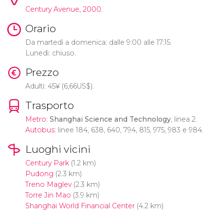
Century Avenue, 2000.
Orario
Da martedì a domenica: dalle 9:00 alle 17:15.
Lunedì: chiuso.
Prezzo
Adulti: 45
¥
(6,66
US$
).
Trasporto
Metro
:
Shanghai Science and Technology
, linea 2.
Autobus
: linee 184, 638, 640, 794, 815, 975, 983 e 984.
Luoghi vicini
Century Park
(1.2 km)
Pudong
(2.3 km)
Treno Maglev
(2.3 km)
Torre Jin Mao
(3.9 km)
Shanghai World Financial Center
(4.2 km)