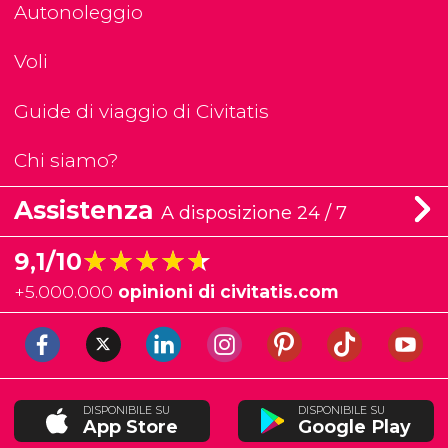
Autonoleggio
Voli
Guide di viaggio di Civitatis
Chi siamo?
Assistenza
A disposizione 24 / 7
★★★★★
★★★★★
9,1/10
+
5.000.000
opinioni di civitatis.com
DISPONIBILE SU
DISPONIBILE SU
App Store
Google Play