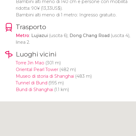
Bambini alti meno di 140 cm e persone con mobilità
ridotta: 90
¥
(13,33
US$
).
Bambini alti meno di 1 metro: Ingresso gratuito.
Trasporto
Metro
:
Lujiazui
(uscita 6);
Dong Chang Road
(uscita 4),
linea 2.
Luoghi vicini
Torre Jin Mao
(301 m)
Oriental Pearl Tower
(482 m)
Museo di storia di Shanghai
(483 m)
Tunnel di Bund
(995 m)
Bund di Shanghai
(1.1 km)
Clicca per usare la mappa