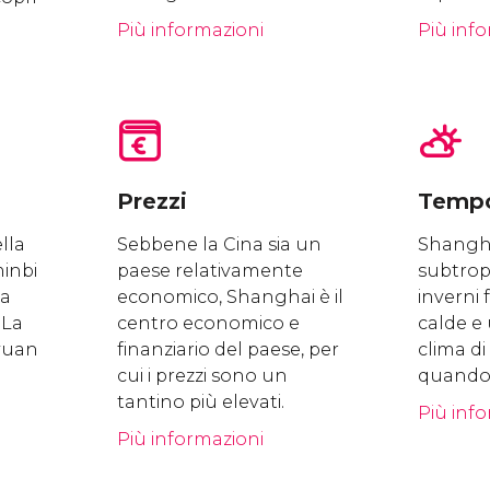
Più informazioni
Più inf
Prezzi
Temp
ella
Sebbene la Cina sia un
Shangha
inbi
paese relativamente
subtrop
la
economico, Shanghai è il
inverni 
 La
centro economico e
calde e 
 yuan
finanziario del paese, per
clima d
cui i prezzi sono un
quando 
tantino più elevati.
Più inf
Più informazioni