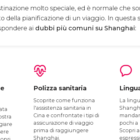
stinazione molto speciale, ed è normale che s
della pianificazione di un viaggio. In questa 
spondere ai
dubbi più comuni su Shanghai
:
ne
Polizza sanitaria
Lingu
Scoprite come funziona
La lingu
l'assistenza sanitaria in
Shanghai
ata
Cina e confrontate i tipi di
mandari
ostra
assicurazione di viaggio
pochi a 
giare
prima di raggiungere
Scopri a
sere
Shanghai.
espressi
copri