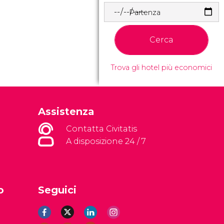
Partenza
Cerca
Trova gli hotel più economici
Assistenza
Contatta Civitatis
A disposizione 24 / 7
o
Seguici