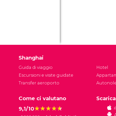
Shanghai
Guida di viaggio
Hotel
Escursioni e visite guidate
Apparta
Transfer aeroporto
Autonol
Come ci valutano
Scarica
★★★★★
★★★★★
9,1/10