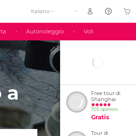
Italiano
rta
Autonoleggio
Voli
Il tuo carrello è vuoto
 a
Free tour di
Shanghai
703 opinioni
Gratis
Tour di