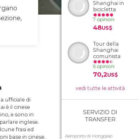
Shanghai in
organo
bicicletta
sezione,
7 opinioni
48
US$
Tour della
Shanghai
comunista
6 opinioni
70,2
US$
a
vedi tutte le attività
a ufficiale di
 è il cinese
SERVIZIO DI
no, e sono in
TRANSFER
parlare inglese.
lcune frasi ed
Aeroporto di Hongqiao
oni base in cinese.