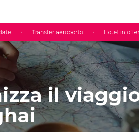
idate
Transfer aeroporto
Hotel in offe
zza il viaggio
hai