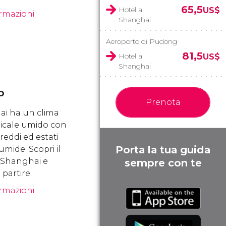
65,5
Hotel a
US$
ormazioni
Shanghai
Aeroporto di Pudong
81,5
Hotel a
US$
Shanghai
o
Prenota
i ha un clima
icale umido con
freddi ed estati
Porta la tua guida
umide. Scopri il
i Shanghai e
sempre con te
partire.
ormazioni