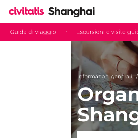
Guida di viaggio
Escursioni e visite gu
Informazioni generali
Organi
Shang